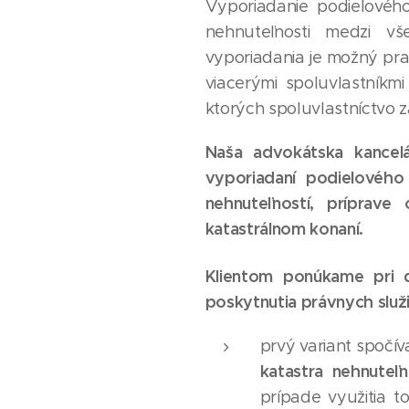
Vyporiadanie podielovéh
nehnuteľnosti medzi vš
vyporiadania je možný pr
viacerými spoluvlastníkm
ktorých spoluvlastníctvo z
Naša advokátska kancel
vyporiadaní podielového 
nehnuteľností, príprav
katastrálnom konaní.
Klientom ponúkame pri d
poskytnutia právnych služ
prvý variant spočí
katastra nehnuteľn
prípade využitia t