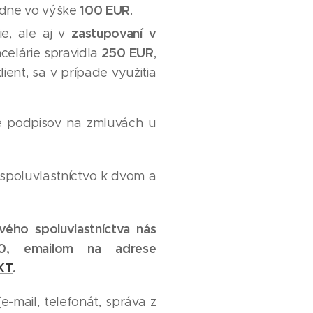
100 EUR
ardne vo výške
.
zastupovaní v
ie, ale aj v
250 EUR
elárie spravidla
,
ient, sa v prípade využitia
e podpisov na zmluvách u
 spoluvlastníctvo k dvom a
ého spoluvlastníctva nás
90, emailom na adrese
KT
.
-mail, telefonát, správa z