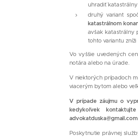
uhradiť katastrálny
druhý variant spo
katastrálnom konan
avšak katastrálny p
tohto variantu zníž
Vo vyššie uvedených cen
notára alebo na úrade.
V niektorých prípadoch mô
viacerým bytom alebo veľ
V prípade záujmu o vypr
kedykoľvek kontaktuj
advokatduska@gmail.com
Poskytnutie právnej služb