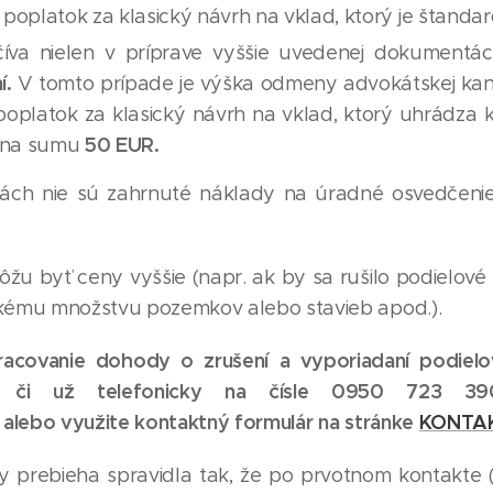
 poplatok za klasický návrh na vklad, ktorý je štand
číva nielen v príprave vyššie uvedenej dokumentác
í.
V tomto prípade je výška odmeny advokátskej kanc
oplatok za klasický návrh na vklad, ktorý uhrádza kl
50 EUR.
i na sumu
ách nie sú zahrnuté náklady na úradné osvedčeni
žu byť ceny vyššie (napr. ak by sa rušilo podielové
kému množstvu pozemkov alebo stavieb apod.).
acovanie dohody o zrušení a vyporiadaní podielov
te či už telefonicky na čísle 0950 723 3
alebo využite kontaktný formulár na stránke
KONTA
y prebieha spravidla tak, že po prvotnom kontakte (e