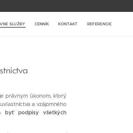
VNE SLUŽBY
CENNÍK
KONTAKT
REFERENCIE
stníctva
 je právnym úkonom, ktorý
oluvlastníctva a vzájomného
a byť podpisy všetkých