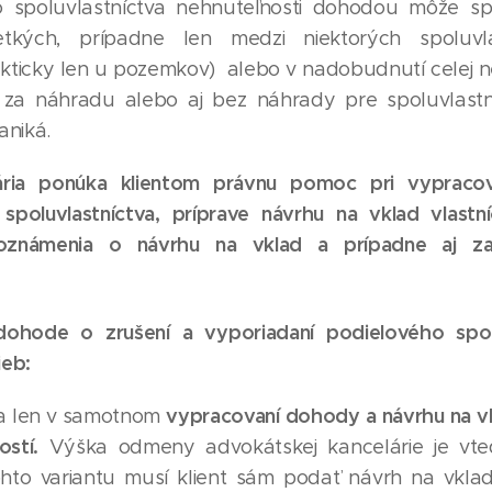
o spoluvlastníctva nehnuteľnosti dohodou môže spo
etkých, prípadne len medzi niektorých spoluvl
akticky len u pozemkov) alebo v nadobudnutí celej n
i za náhradu alebo aj bez náhrady pre spoluvlastník
aniká.
ária ponúka klientom právnu pomoc pri vypraco
spoluvlastníctva, príprave návrhu na vklad vlast
e oznámenia o návrhu na vklad a prípadne aj 
ohode o zrušení a vyporiadaní podielového spolu
ieb:
vypracovaní dohody a návrhu na vk
va len v samotnom
ostí.
Výška odmeny advokátskej kancelárie je vt
ohto variantu musí klient sám podať návrh na vklad