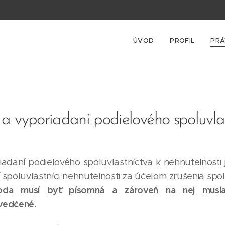
ÚVOD
PROFIL
PRÁ
a vyporiadaní podielového spoluvla
iadaní podielového spoluvlastníctva k nehnuteľnosti
í spoluvlastníci nehnuteľnosti za účelom zrušenia sp
oda musí byť písomná
a
zároveň na nej musi
svedčené.