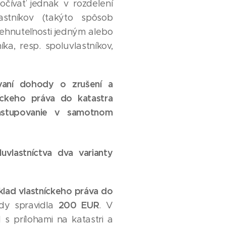
čívať jednak v rozdelení
astníkov (takýto spôsob
ehnuteľnosti jedným alebo
a, resp. spoluvlastníkov,
vaní dohody o zrušení a
níckeho práva do katastra
zastupovanie v samotnom
vlastníctva dva varianty
lad vlastníckeho práva do
200 EUR
edy spravidla
. V
 s prílohami na katastri a