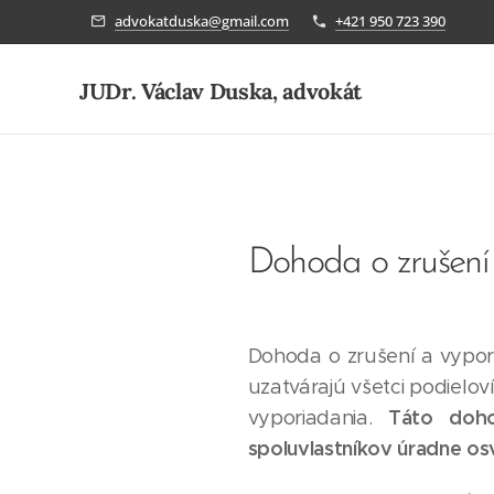
advokatduska@gmail.com
+421 950 723 390
JUDr. Václav Duska, advokát
Dohoda o zrušení 
Dohoda o zrušení a vypor
uzatvárajú všetci podielov
Táto doh
vyporiadania.
spoluvlastníkov úradne o