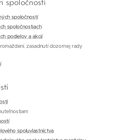
 spoločností
ných spoločností
h spoločnostiach
 podielov a akcií
hromaždení, zasadnutí dozornej rady
í
stí
ostí
nuteľnostiam
ostí
lového spoluvlastníctva