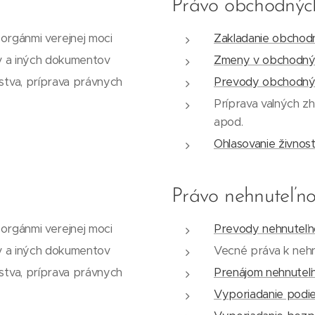
Právo obchodných
orgánmi verejnej moci
Zakladanie obchod
v a iných dokumentov
Zmeny v obchodnýc
tva, príprava právnych
Prevody obchodných
Príprava valných z
apod.
Ohlasovanie živnost
Právo nehnuteľno
orgánmi verejnej moci
Prevody nehnuteľn
v a iných dokumentov
Vecné práva k neh
tva, príprava právnych
Prenájom nehnuteľn
Vyporiadanie podie