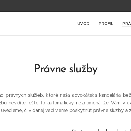
ÚVOD
PROFIL
PRÁ
Právne služby
ľad právnych služieb, ktoré naša advokátska kancelária be
bu nevidíte, ešte to automaticky neznamená, že Vám v u
uvedieme, či v danej veci vieme poskytnúť právne služby a