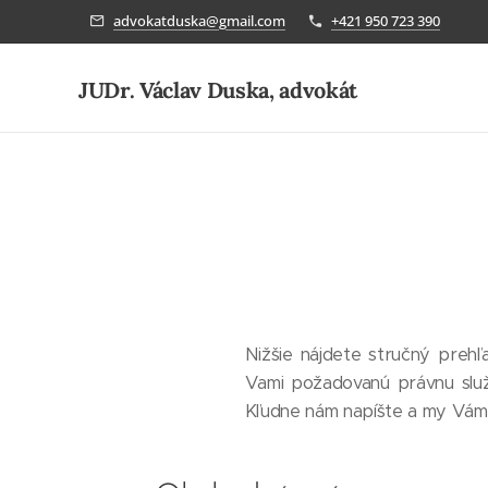
advokatduska@gmail.com
+421 950 723 390
JUDr. Václav Duska, advokát
Nižšie nájdete stručný preh
Vami požadovanú právnu služ
Kľudne nám napíšte a my Vám 