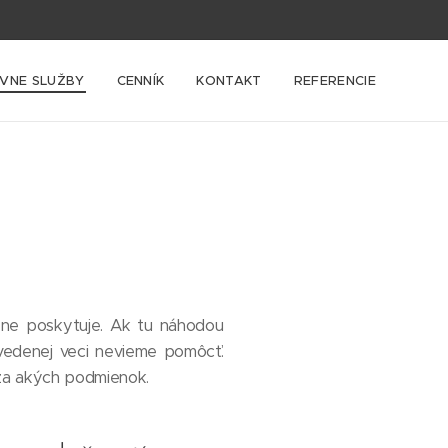
VNE SLUŽBY
CENNÍK
KONTAKT
REFERENCIE
žne poskytuje. Ak tu náhodou
vedenej veci nevieme pomôcť.
 za akých podmienok.