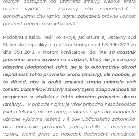
ročným odstupom od uzavretia zmluvy. Nebolo preto
možné vylúčiť, že žalovaný ako prenajímateľ k
dohodnutému dňu vzniku nájmu zabezpečí právnu voľnosť
predmetu nájmu, resp. jeho časti."
Podobnú situáciu riešil vo svojej judikatúre aj Ústavný súd
Slovenskej republiky, a to v Uznesení sp. zn. II. ÚS 596/2013 zo
dňa 05.11.2013, v ktorom konštatoval, že:
"
Ak sa účastník
právneho úkonu zaviaže na záväzok, ktorý nie je schopný
následne (dodatočne) splniť, nie je to automaticky dôvod
neplatnosti tohto právneho úkonu (zmluvy), ale naopak, je
to dôvod, aby si druhá zmluvná strana uplatnila voči
tomuto účastníkovi zmluvy nároky z jeho zodpovednosti za
nesplnenie si záväzku z tohto platného právneho úkonu
(zmluvy
)... V prípade nájmu je však prípadná nespôsobilosť
(nielen faktická, ale i právna) predmetu nájmu na dohodnuté
užívanie výslovne riešená v § 664 Občianskeho zákonníka,
ako porušenie povinnosti prenajímateľa z nájomného
vzťahu. Nemá preto za následok dodatočnú nemožnosť