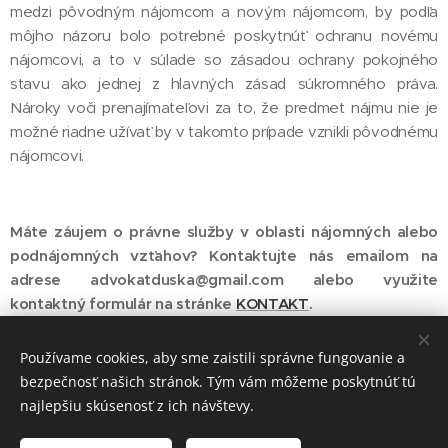
medzi pôvodným nájomcom a novým nájomcom, by podľa
môjho názoru bolo potrebné poskytnúť ochranu novému
nájomcovi, a to v súlade so zásadou ochrany pokojného
stavu ako jednej z hlavných zásad súkromného práva.
Nároky voči prenajímateľovi za to, že predmet nájmu nie je
možné riadne užívať by v takomto prípade vznikli pôvodnému
nájomcovi.
Máte záujem o právne služby v oblasti nájomných alebo
podnájomných vzťahov? K
ontaktujte nás emailom na
adrese
advokatduska@gmail.com
alebo využite
kontaktný formulár na stránke
KONTAKT
.
Používame cookies, aby sme zaistili správne fungovanie a
bezpečnosť našich stránok. Tým vám môžeme poskytnúť tú
najlepšiu skúsenosť z ich návštevy.
JUDr. Václav Duska, advokát, Murgašova 3, 040 01 Košice -
mestská časť Staré Mesto