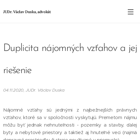
JUDr. Václav Duska, advokát
Duplicita nájomných vzťahov a jej
riešenie
04.11.2020, JUDr. Václav Duska
Nájomné vzťahy sú jednými z najbežnejších právnych
vzťahov, ktoré sa v spoločnosti vyskytujú. Premetom nájmu
môžu byť jednak nehnuteľnosti - pozemky a stavby, ďalej
byty a nebytové priestory a taktiež aj hnuteľné veci (najmä
dopravné prostriedky či stroje používané v priemysle).