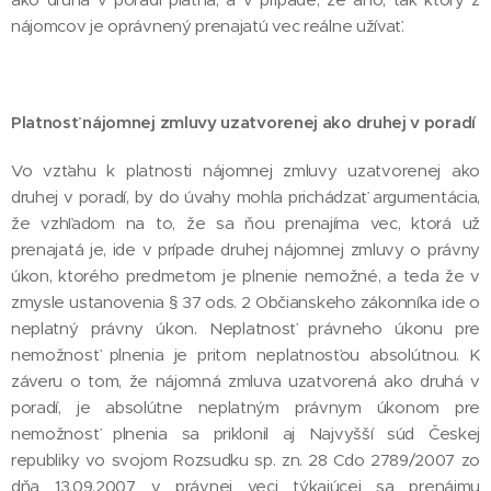
nájomcov je oprávnený prenajatú vec reálne užívať.
Platnosť nájomnej zmluvy uzatvorenej ako druhej v poradí
Vo vzťahu k platnosti nájomnej zmluvy uzatvorenej ako
druhej v poradí, by do úvahy mohla prichádzať argumentácia,
že vzhľadom na to, že sa ňou prenajíma vec, ktorá už
prenajatá je, ide v prípade druhej nájomnej zmluvy o právny
úkon, ktorého predmetom je plnenie nemožné, a teda že v
zmysle ustanovenia § 37 ods. 2 Občianskeho zákonníka ide o
neplatný právny úkon. Neplatnosť právneho úkonu pre
nemožnosť plnenia je pritom neplatnosťou absolútnou. K
záveru o tom, že nájomná zmluva uzatvorená ako druhá v
poradí, je absolútne neplatným právnym úkonom pre
nemožnosť plnenia sa priklonil aj Najvyšší súd Českej
republiky vo svojom Rozsudku sp. zn. 28 Cdo 2789/2007 zo
dňa 13.09.2007 v právnej veci týkajúcej sa prenájmu