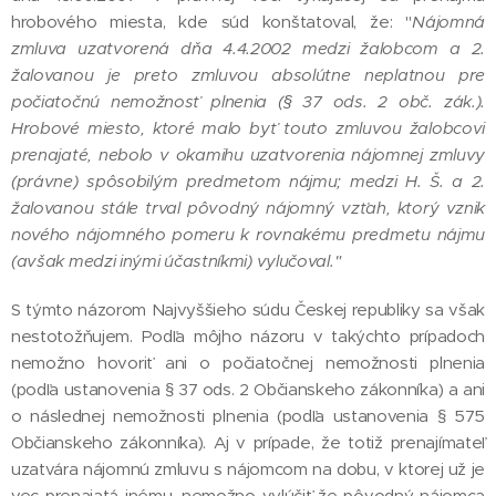
hrobového miesta, kde súd konštatoval, že: "
Nájomná
zmluva uzatvorená dňa 4.4.2002 medzi žalobcom a 2.
žalovanou je preto zmluvou absolútne neplatnou pre
počiatočnú nemožnosť plnenia (§ 37 ods. 2 obč. zák.).
Hrobové miesto, ktoré malo byť touto zmluvou žalobcovi
prenajaté, nebolo v okamihu uzatvorenia nájomnej zmluvy
(právne) spôsobilým predmetom nájmu; medzi H. Š. a 2.
žalovanou stále trval pôvodný nájomný vzťah, ktorý vznik
nového nájomného pomeru k rovnakému predmetu nájmu
(avšak medzi inými účastníkmi) vylučoval."
S týmto názorom Najvyššieho súdu Českej republiky sa však
nestotožňujem. Podľa môjho názoru v takýchto prípadoch
nemožno hovoriť ani o počiatočnej nemožnosti plnenia
(podľa ustanovenia § 37 ods. 2 Občianskeho zákonníka) a ani
o následnej nemožnosti plnenia (podľa ustanovenia § 575
Občianskeho zákonníka). Aj v prípade, že totiž prenajímateľ
uzatvára nájomnú zmluvu s nájomcom na dobu, v ktorej už je
vec prenajatá inému, nemožno vylúčiť že pôvodný nájomca