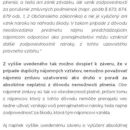
plnenia, a teda ani zánik záväzku, ale vznik zodpovednosti
za porušenie zmluvných podmienok (napr. podľa § 673, 674,
679 ods. 1, 2 Občianskeho zákonníka) a nie je vylúčený ani
vznik nároku na náhradu škody. V takom prípade z dôvodu
neodovzdania predmetu nájmu predchádzajúcim
nájomcom odporcovi ako prenajímateľovi môžu vzniknúť
ďalšie zodpovednostné nároky, z tohto uzavretého
právneho vzťahu."
Z vyššie uvedeného tak možno dospieť k záveru, že v
prípade duplicity nájomných vzťahov, nemožno považovať
nájomnú zmluvu uzatvorenú ako druhú v poradí za
absolútne neplatnú z dôvodu nemožnosti plnenia.
Obe
nájomné zmluvy sú tak vo všeobecnosti platné, pričom tomu
z nájomcov, ktorý z tohto dôvodu nemôže prenajatú vec
riadne užívať, vznikajú voči prenajímateľovi nároky, teda najmä
zodpovednosť za škodu, ktorá tým nájomcovi vznikla.
Aj napriek vyššie uvedenému záveru o vylúčení absolútnej