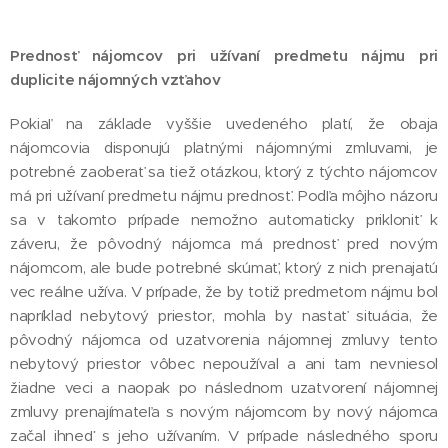
Prednosť nájomcov pri užívaní predmetu nájmu pri
duplicite nájomných vzťahov
Pokiaľ na základe vyššie uvedeného platí, že obaja
nájomcovia disponujú platnými nájomnými zmluvami, je
potrebné zaoberať sa tiež otázkou, ktorý z týchto nájomcov
má pri užívaní predmetu nájmu prednosť. Podľa môjho názoru
sa v takomto prípade nemožno automaticky prikloniť k
záveru, že pôvodný nájomca má prednosť pred novým
nájomcom, ale bude potrebné skúmať, ktorý z nich prenajatú
vec reálne užíva. V prípade, že by totiž predmetom nájmu bol
napríklad nebytový priestor, mohla by nastať situácia, že
pôvodný nájomca od uzatvorenia nájomnej zmluvy tento
nebytový priestor vôbec nepoužíval a ani tam nevniesol
žiadne veci a naopak po následnom uzatvorení nájomnej
zmluvy prenajímateľa s novým nájomcom by nový nájomca
začal ihneď s jeho užívaním. V prípade následného sporu