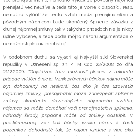
prenajatú vec neužíva a teda táto je voľne k dispozícii, resp.
nemožno vylúčiť že tento vzťah medzi prenajímateľom a
pôvodným nájomcom bude ukončený. Splnenie záväzku z
druhej nájomnej zmluvy tak v takýchto prípadoch nie je nikdy
úplne vylúčené, a teda podľa môjho názoru argumentácia o
nemožnosti plnenia neobstojí.
V obdobnom duchu sa vyjadril aj Najvyšší súd Slovenskej
republiky v Uznesení sp. zn. 4 M Cdo 23/2008 zo dňa
21.12.2009:
"Objektívne totiž možnosť plnenia v takomto
prípade vylúčená nie je. Vznik právnych účinkov nájmu môže
byť dohodnutý na neskorší čas ako je čas uzavretia
nájomnej zmluvy, prenajímateľ môže zabezpečiť splnenie
zmluvy ukončením dovtedajšieho nájomného vzťahu,
nájomca sa môže domáhať voči prenajímateľovi splnenia,
náhrady škody, prípadne môže od zmluvy odstúpiť. V
preskúmavanej veci boli účinky vzniku nájmu k časti
pozemkov dohodnuté tak, že nájom vznikne s viac ako