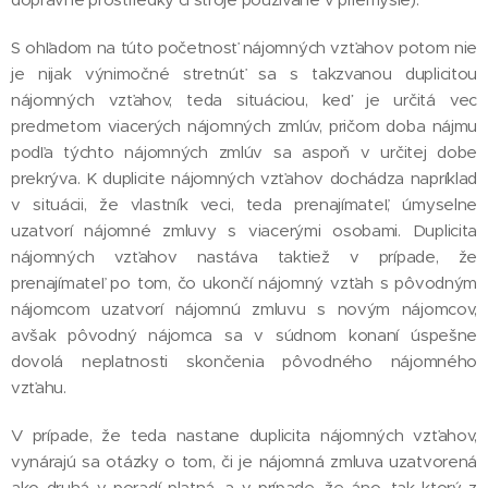
S ohľadom na túto početnosť nájomných vzťahov potom nie
je nijak výnimočné stretnúť sa s takzvanou duplicitou
nájomných vzťahov, teda situáciou, keď je určitá vec
predmetom viacerých nájomných zmlúv, pričom doba nájmu
podľa týchto nájomných zmlúv sa aspoň v určitej dobe
prekrýva. K duplicite nájomných vzťahov dochádza napríklad
v situácii, že vlastník veci, teda prenajímateľ, úmyselne
uzatvorí nájomné zmluvy s viacerými osobami. Duplicita
nájomných vzťahov nastáva taktiež v prípade, že
prenajímateľ po tom, čo ukončí nájomný vzťah s pôvodným
nájomcom uzatvorí nájomnú zmluvu s novým nájomcov,
avšak pôvodný nájomca sa v súdnom konaní úspešne
dovolá neplatnosti skončenia pôvodného nájomného
vzťahu.
V prípade, že teda nastane duplicita nájomných vzťahov,
vynárajú sa otázky o tom, či je nájomná zmluva uzatvorená
ako druhá v poradí platná, a v prípade, že áno, tak ktorý z