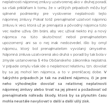
neplatnosti nájomnej zmluvy uzatvorenej ako v druhej poradí,
sa však prikláňam k tomu, že v určitých prípadoch môžu byť
splnené podmienky pre vyslovenie neplatnosti tejto
nájomnej zmluvy. Pokiaľ totiž prenajímateľ uzatvorí nájomnú
zmluvu k veci, ktorá už je prenajatá a pôvodný nájomca túto
vec riadne užíva, čím bráni, aby vec užíval niekto iný a nový
nájomca na túto skutočnosť nebol prenajímateľom
upozornený ani sa o nej inak nedozvedel, išlo by omyl
nájomcu, ktorý bol prenajímateľom vyvolaný úmyselne.
Nájomná zmluva uzatvorená ako druhá v poradí by tak bola v
zmysle ustanovenia § 49a Občianskeho zákonníka neplatná.
V prípade omylu však ide o neplatnosť relatívnu, tzn. dovolať
by sa jej mohol len nájomca, a to v premlčacej dobe.
V
takýchto prípadoch je tak na zvážení nájomcu, či je pre
neho výhodnejšie dovolať sa relatívnej neplatnosti
nájomnej zmluvy alebo trvať na jej plnení a požadovať od
prenajímateľa náhradu škody, ktorá by sa plynutím času
mohla neustále navyšovať o ďalší a ďalší ušlý zisk.