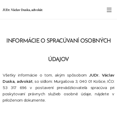
JUDr. Václav Duska, advokát
INFORMÁCIE O SPRACÚVANÍ O
SOBNÝC
H
ÚD
AJO
V
Všetky informácie o tom, akým spôsobom
JUDr. Václav
Duska, advokát
, so sídlom: Murgašova 3, 040 01 Košice, IČO:
53 317 696 v postavení prevádzkovateľa spracúva pri
poskytovaní právnych služieb osobné údaje, nájdete v
priloženom dokumente.