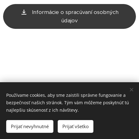
Informácie o spracúvaní osobných
údajov
Používame cookies, aby sme zaistili správne fungovanie a
bezpečnosť našich stránok. Tým vám môžeme poskytnúť tú
najlepšiu skúsenosť z ich návštevy.
JUDr. Václav Duska, advokát, Murgašova 3, 040 01 Košice -
mestská časť Staré Mesto
Prijať nevyhnutné
Prijať všetko
Cookies