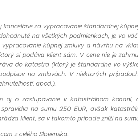
 kancelárie za vypracovanie štandardnej kúpnej
 dohodnuté na všetkých podmienkach, je vo vä
té vypracovanie kúpnej zmluvy a návrhu na vkla
 ktorý si podáva klient sám. V cene nie je zahrn
práva do katastra (ktorý je štandardne vo výšk
podpisov na zmluvách. V niektorých prípadoc
hnuteľností, apod.).
em aj o zastupovanie v katastrálnom konaní, 
e spravidla na sumu 250 EUR, avšak katastráln
hrádza klient, sa v takomto prípade zníži na su
com z celého Slovenska.