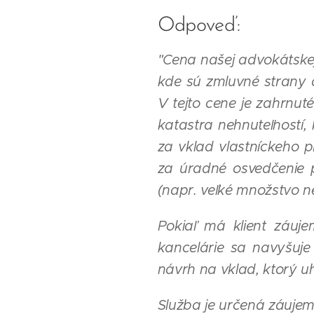
Odpoveď:
"Cena našej advokátskej
kde sú zmluvné strany
V tejto cene je zahrnu
katastra nehnuteľností,
za vklad vlastníckeho 
za úradné osvedčenie 
(napr. veľké množstvo ne
Pokiaľ má klient záuj
kancelárie sa navyšuj
návrh na vklad, ktorý u
Služba je určená záujem