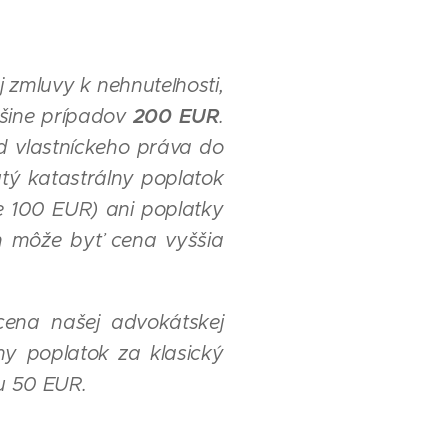
 zmluvy k nehnuteľnosti,
čšine prípadov
200 EUR
.
d vlastníckeho práva do
utý katastrálny poplatok
e 100 EUR) ani poplatky
h môže byť cena vyššia
cena našej advokátskej
y poplatok za klasický
mu 50 EUR.