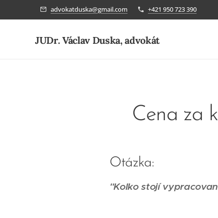
advokatduska@gmail.com
+421 950 723 390
JUDr. Václav Duska, advokát
Cena za k
Otázka:
"Koľko stojí vypracovan