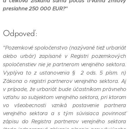
a celková získaná suma počas trvania zmluvy
presiahne 250 000
EUR?"
Odpoveď:
"Pozemkové spoločenstvo (nazývané tiež urbariát
alebo urbár) zapísané v Registri pozemkových
spoločenstiev nie je partnerom verejného sektora.
Vyplýva to z ustanovenia § 2 ods. 5 písm. n)
Zákona o registri partnerov verejného sektora.
Aj
v prípade, že urbariát bude účastníkom právneho
vzťahu so subjektom verejného sektora, pri ktorom
vo všeobecnosti vzniká postavenie partnera
verejného sektora a s tým súvisiaca povinnosť
zápisu do Registra partnerov verejného sektora