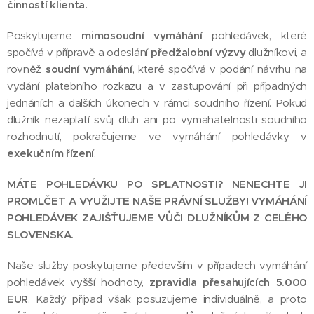
činností klienta.
Poskytujeme
mimosoudní vymáhání
pohledávek, které
spočívá v přípravě a odeslání
předžalobní výzvy
dlužníkovi, a
rovněž
soudní vymáhání
, které spočívá v podání návrhu na
vydání platebního rozkazu a v zastupování při případných
jednáních a dalších úkonech v rámci soudního řízení. Pokud
dlužník nezaplatí svůj dluh ani po vymahatelnosti soudního
rozhodnutí, pokračujeme ve vymáhání pohledávky v
exekučním řízení
.
MÁTE POHLEDÁVKU PO SPLATNOSTI? NENECHTE JI
PROMLČET A VYUŽIJTE NAŠE PRÁVNÍ SLUŽBY! VYMÁHÁNÍ
POHLEDÁVEK ZAJIŠŤUJEME VŮČI DLUŽNÍKŮM Z CELÉHO
SLOVENSKA.
Naše služby poskytujeme především v případech vymáhání
pohledávek vyšší hodnoty,
zpravidla přesahujících 5.000
EUR
. Každý případ však posuzujeme individuálně, a proto