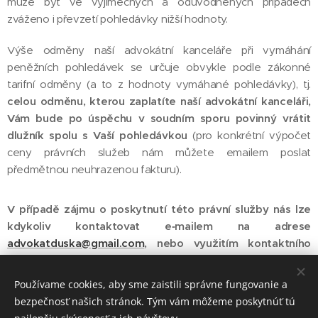
může být ve výjimečných a odůvodněných případech
zváženo i převzetí pohledávky nižší hodnoty.
Výše odměny naší advokátní kanceláře při vymáhání
peněžních pohledávek se určuje obvykle podle zákonné
tarifní odměny (a to z hodnoty vymáhané pohledávky), tj.
c
elou odměnu, kterou zaplatíte naší advokátní kanceláři,
Vám bude po úspěchu v soudním sporu povinný vrátit
dlužník spolu s Vaší pohledávkou
(pro konkrétní výpočet
ceny právních služeb nám můžete emailem poslat
předmětnou neuhrazenou fakturu).
V případě zájmu o poskytnutí této právní služby nás lze
kdykoliv kontaktovat e‑mailem na adrese
advokatduska@gmail.com
, nebo využitím kontaktního
formuláře na stránce
KONTAKT
.
Používame cookies, aby sme zaistili správne fungovanie a
bezpečnosť našich stránok. Tým vám môžeme poskytnúť tú