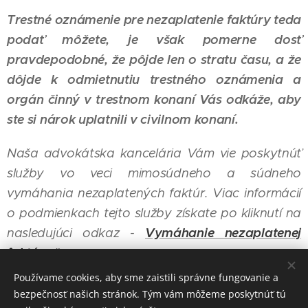
Trestné oznámenie pre nezaplatenie faktúry teda
podať môžete, je však pomerne dosť
pravdepodobné, že pôjde len o stratu času, a že
dôjde k odmietnutiu trestného oznámenia a
orgán činný v trestnom konaní Vás odkáže, aby
ste si nárok uplatnili v civilnom konaní.
Naša advokátska kancelária Vám vie poskytnúť
služby vo veci mimosúdneho a súdneho
vymáhania nezaplatených faktúr. Viac informácií
o podmienkach tejto služby získate po kliknutí na
nasledujúci odkaz -
Vymáhanie nezaplatenej
faktúry
."
Používame cookies, aby sme zaistili správne fungovanie a
bezpečnosť našich stránok. Tým vám môžeme poskytnúť tú