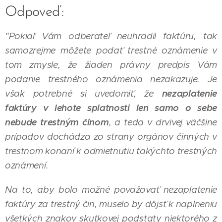
Odpoveď:
"Pokiaľ Vám odberateľ neuhradil faktúru, tak
samozrejme môžete podať trestné oznámenie v
tom zmysle, že žiaden právny predpis Vám
podanie trestného oznámenia nezakazuje. Je
však potrebné si uvedomiť, že
nezaplatenie
faktúry v lehote splatnosti len samo o sebe
nebude trestným činom
, a teda v drvivej väčšine
prípadov dochádza zo strany orgánov činných v
trestnom konaní k odmietnutiu takýchto trestných
oznámení.
Na to, aby bolo možné považovať nezaplatenie
faktúry za trestný čin, muselo by dôjsť k naplneniu
všetkých znakov skutkovej podstaty niektorého z