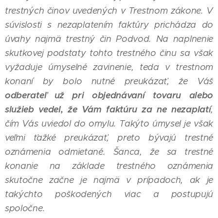
trestných činov uvedených v Trestnom zákone. V
súvislosti s nezaplatením faktúry prichádza do
úvahy najmä trestný čin Podvod. Na naplnenie
skutkovej podstaty tohto trestného činu sa však
vyžaduje úmyselné zavinenie, teda v trestnom
konaní by bolo nutné preukázať, že Váš
odberateľ už pri objednávaní tovaru alebo
služieb vedel, že Vám faktúru za ne nezaplatí
,
čím Vás uviedol do omylu. Takýto úmysel je však
veľmi ťažké preukázať, preto bývajú trestné
oznámenia odmietané. Šanca, že sa trestné
konanie na základe trestného oznámenia
skutočne začne je najmä v prípadoch, ak je
takýchto poškodených viac a postupujú
spoločne.