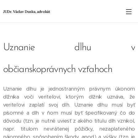
JUDr. Václav Duska, advokát
Uznanie dlhu v
občianskoprávnych vzťahoch
Uznanie dlhu je jednostranným právnym úkonom
dlžníka voči veriteľovi, ktorým dlžník uznáva, že
veriteľovi zaplatí svoj dlh. Uznanie dlhu musí byť
písomné a dlh v ňom musí byť špecifikovaný čo do
dôvodu (tzn. je nutné uviesť z akého titulu dlh vznikol,
napr. titulom nevrátenej pôžičky, nezaplateného
nájomného, spôsobením škody, apod.) a výšky (tzn. je