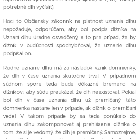
potrebné dlh vyčísliť).
Hoci to Občiansky zákonník na platnosť uznania dlhu
nepožaduje, odporúčam, aby bol podpis dlžníka na
Uznaní dlhu úradne osvedčený, a to pre prípad, že by
dlžník v budúcnosti spochybňoval, že uznanie dlhu
podpísal on.
Riadne uznanie dlhu má za následok vznik domnienky,
že dlh v čase uznania skutočne trval. V prípadnom
súdnom spore teda bude dôkazné bremeno na
dlžníkovi, aby súdu preukázal, že dlh neexistoval. Pokiaľ
bol dlh v čase uznania dlhu už premlčaný, táto
domnienka nastane len v prípade, ak dlžník o premlčaní
vedel. V takom prípade by sa teda ponúkalo do
uznania dlhu zakomponovať aj prehlásenie dlžníka o
tom, že si je vedomý, že dlh je premlčaný. Samozrejme,