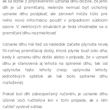
ak sa dlžník z pripraveného uznania dlhu dozvie, že jeho
dlh je už premlčaný, nielenže nemusí byť ochotný
uznanie dlhu podpísať, ale zároveň môže túto pre
neho novú informáciu použiť v prípadnom súdnom
spore. V niektorých situáciách je teda vhodnejšie sa o
premlčaní dlhu nezmieňovať.
Uznanie dlhu má tiež za následok začatie plynutia novej
10-ročnej premlčacej doby, ktorá plynie buď odo dňa,
kedy k uznaniu dlhu došlo alebo v prípade, že v uznaní
dlhu je stanovená aj lehota na splnenie dlhu, tak od
uplynutia tejto lehoty (resp. uplynutia lehoty
jednotlivých splátok ak tak bolo splnenie dlhu
rozložené).
Pokiaľ bol dlh zabezpečený ručením, je uznanie dlhu
účinné voči ručiteľovi len v tom prípade, ak s ním
ručiteľ vyslovil súhlas.