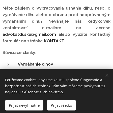
Máte záujem o vypracovania uznania dlhu, resp. o
vymáhanie dlhu alebo o obranu pred neoprávneným
vymáhaním dlhu? Neváhajte nás kedykoľvek
kontaktovať e-mailom na adrese
advokatduska@gmail.com
alebo využite kontaktný
formulár na stránke
KONTAKT
.
Súvisiace články:
Vymáhanie dlhov
Obrana pred vymáhaním pohľadávok
Používame cookies, aby sme zaistili správne fungovanie a
bezpečnosť našich stránok. Tým vám môžeme poskytnúť tú
najlepšiu skúsenosť z ich návštevy.
JUDr. Václav Duska, advokát, Murgašova 3, 040 01 Košice -
mestská časť Staré Mesto
Prijať nevyhnutné
Prijať všetko
Cookies