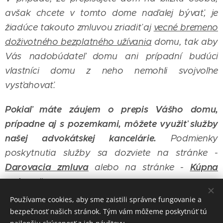
avšak chcete v tomto dome naďalej bývať, je
žiadúce takouto zmluvou zriadiť aj
vecné bremeno
doživotného bezplatného užívania
domu, tak aby
Vás nadobúdateľ domu ani prípadní budúci
vlastníci domu z neho nemohli svojvoľne
vysťahovať.
Pokiaľ máte záujem o prepis Vášho domu,
prípadne aj s pozemkami, môžete využiť služby
našej advokátskej kancelárie.
Podmienky
poskytnutia služby sa dozviete na stránke -
Darovacia zmluva
alebo na stránke -
Kúpna
zmluva
.
"
Používame cookies, aby sme zaistili správne fungovanie a
bezpečnosť našich stránok. Tým vám môžeme poskytnúť tú