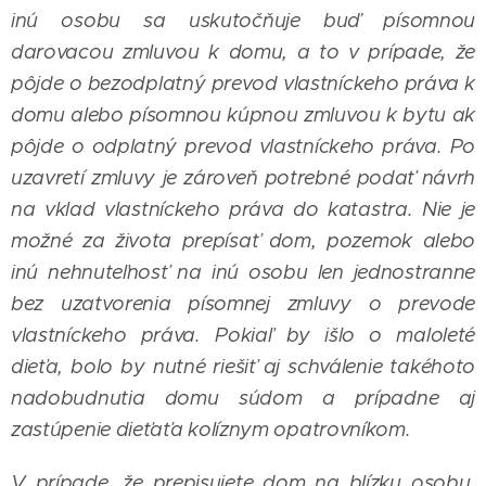
inú osobu sa uskutočňuje buď písomnou
darovacou zmluvou k domu, a to v prípade, že
pôjde o bezodplatný prevod vlastníckeho práva k
domu alebo písomnou kúpnou zmluvou k bytu ak
pôjde o odplatný prevod vlastníckeho práva. Po
uzavretí zmluvy je zároveň potrebné podať návrh
na vklad vlastníckeho práva do katastra. Nie je
možné za života prepísať dom, pozemok alebo
inú nehnuteľnosť na inú osobu len jednostranne
bez uzatvorenia písomnej zmluvy o prevode
vlastníckeho práva. Pokiaľ by išlo o maloleté
dieťa, bolo by nutné riešiť aj schválenie takéhoto
nadobudnutia domu súdom a prípadne aj
zastúpenie dieťaťa kolíznym opatrovníkom.
V prípade, že prepisujete dom na blízku osobu,